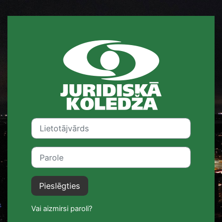
Atvērt galveno saturu
Pieslēgties šei
Lietotājvārds
Parole
Pieslēgties
Vai aizmirsi paroli?