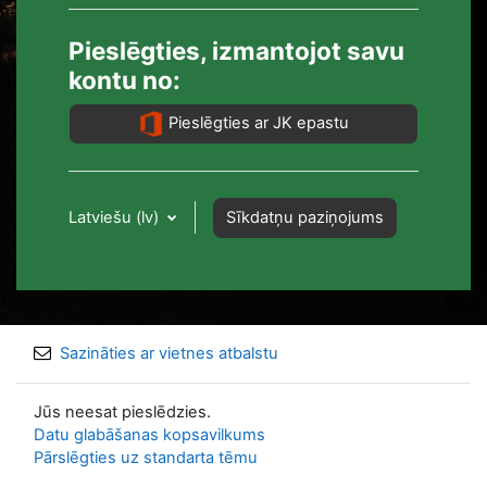
Pieslēgties, izmantojot savu
kontu no:
Pieslēgties ar JK epastu
Latviešu ‎(lv)‎
Sīkdatņu paziņojums
Sazināties ar vietnes atbalstu
Jūs neesat pieslēdzies.
Datu glabāšanas kopsavilkums
Pārslēgties uz standarta tēmu